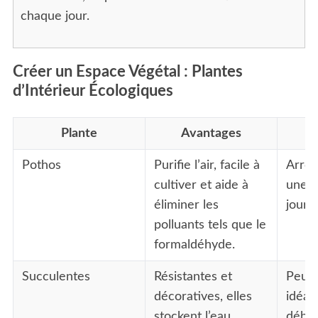
chaque jour.
Créer un Espace Végétal : Plantes
d’Intérieur Écologiques
Plante
Avantages
S
e
Pothos
Purifie l’air, facile à
Arros
a
cultiver et aide à
une f
r
éliminer les
jours 
c
polluants tels que le
h
f
formaldéhyde.
o
r
Succulentes
Résistantes et
Peu d
:
décoratives, elles
idéal
stockent l’eau,
début