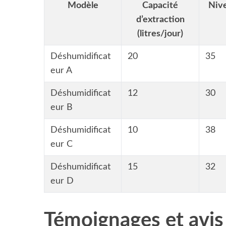
Modèle
Capacité
Niv
d’extraction
(litres/jour)
Déshumidificat
20
35
eur A
Déshumidificat
12
30
eur B
Déshumidificat
10
38
eur C
Déshumidificat
15
32
eur D
Témoignages et avis d