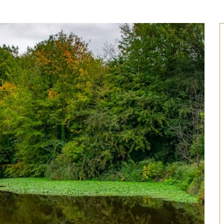
tite terrasse
Aménager un espace extérieur
6 : le guide
fonctionnel: conseils pratiques
et