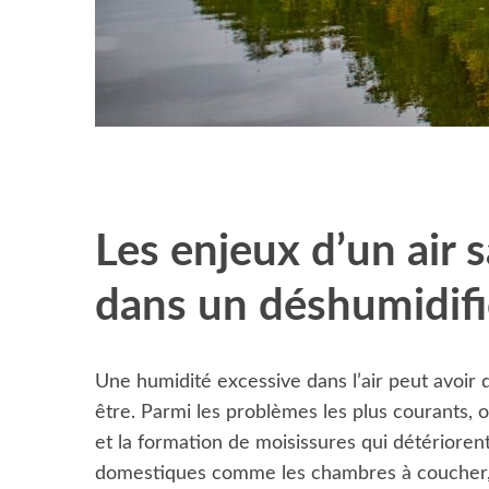
Les enjeux d’un air s
dans un déshumidifi
Une humidité excessive dans l’air peut avoir 
Ce qu’une réfect
être. Parmi les problèmes les plus courants, on
appris sur le choi
et la formation de moisissures qui détérioren
domestiques comme les chambres à coucher, l