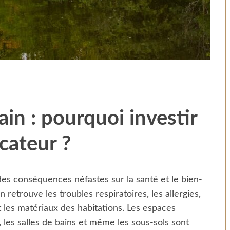
ain : pourquoi investir
cateur ?
des conséquences néfastes sur la santé et le bien-
ion ratée m’a
Révélation de genre : organiser
 retrouve les troubles respiratoires, les allergies,
x d’un couvreur
la fête sans se compliquer la vie
t les matériaux des habitations. Les espaces
es salles de bains et même les sous-sols sont