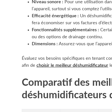
Niveau sonore :
Pour une utilisation dan
l’appareil, surtout si vous comptez l’utilis
Efficacité énergétique :
Un déshumidific
fera économiser sur vos factures d’électr
S
Fonctionnalités supplémentaires :
Certai
e
a
ou des options de drainage continu.
r
Dimensions :
Assurez-vous que l’appareil 
c
h
Évaluez vos besoins spécifiques en tenant com
f
o
afin de
choisir le meilleur déshumidificateur
l
r
:
Comparatif des meil
déshumidificateurs