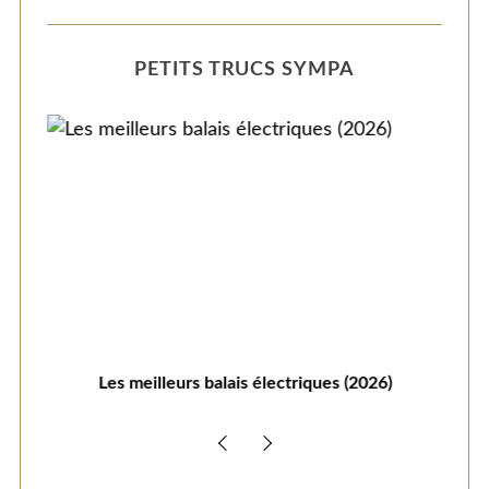
PETITS TRUCS SYMPA
s se
Les meilleurs balais électriques (2026)
C