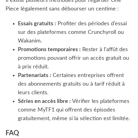
Il existe plusieurs méthodes pour regarder One
Piece légalement sans débourser un centime :
Essais gratuits :
Profiter des périodes d’essai
sur des plateformes comme Crunchyroll ou
Wakanim.
Promotions temporaires :
Rester à l’affût des
promotions pouvant offrir un accès gratuit ou
S
à prix réduit.
e
Partenariats :
Certaines entreprises offrent
a
des abonnements gratuits ou à tarif réduit à
r
c
leurs clients.
h
Séries en accès libre :
Vérifier les plateformes
f
comme MyTF1 qui offrent des épisodes
o
gratuitement, même si la sélection est limitée.
r
:
FAQ