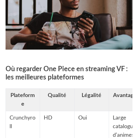
Où regarder One Piece en streaming VF :
les meilleures plateformes
Plateform
Qualité
Légalité
Avantage
e
Crunchyro
HD
Oui
Large
ll
catalogue
d’animes,