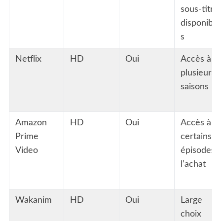
sous-titre
disponible
s
Netflix
HD
Oui
Accès à
plusieurs
saisons
Amazon
HD
Oui
Accès à
Prime
certains
Video
épisodes 
l’achat
Wakanim
HD
Oui
Large
choix